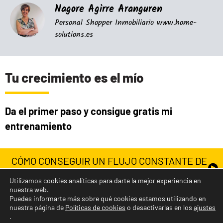
Nagore Agirre Aranguren
Personal Shopper Inmobiliario www.home-
solutions.es
Tu crecimiento es el mío
Da el primer paso y consigue gratis mi
entrenamiento
CÓMO CONSEGUIR UN FLUJO CONSTANTE DE
CLIENTES EN LINKEDIN
Utilizamos cookies analíticas para darte la mejor experiencia en
nuestra web.
GRABACIÓN EN VIVO
Puedes informarte más sobre qué cookies estamos utilizando en
nuestra página de
Políticas de cookies
o desactivarlas en los
ajustes
Aviso Legal
Política de privacidad
.