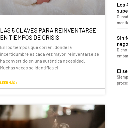
Los 
supe
Cuando
manti
LAS 5 CLAVES PARA REINVENTARSE
EN TIEMPOS DE CRISIS
Sin 
nego
En los tiempos que corren, donde la
Dicho 
incertidumbre es cada vez mayor, reinventarse se
embarg
ha convertido en una auténtica necesidad.
Muchas veces se identifica el
El se
Siemp
proces
LEER MÁS »