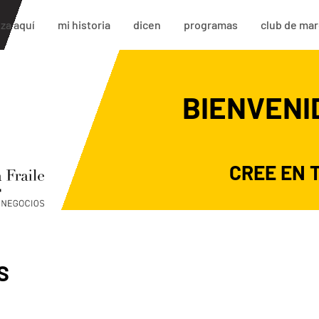
za aquí
mi historia
dicen
programas
club de ma
BIENVENI
CREE EN T
S