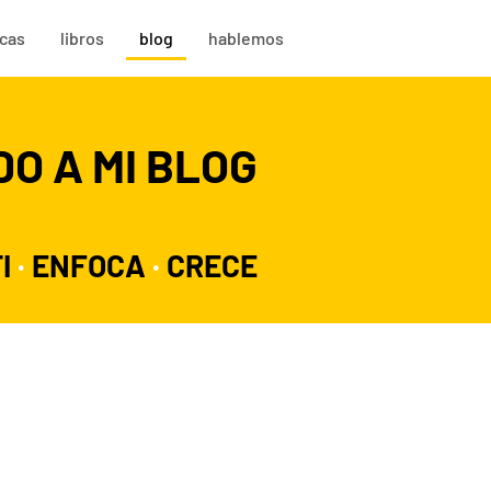
rcas
libros
blog
hablemos
DO A MI BLOG
I
·
ENFOCA
·
CRECE