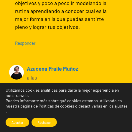
objetivos y poco a poco ir modelando la
rutina aprendiendo a conocer cual es la
mejor forma en la que puedas sentirte
pleno y lograr tus objetivos.
Responder
Azucena Fraile Muñoz
a las
Utilizamos cookies analíticas para darte la mejor experiencia en
nuestra web.
Puedes informarte más sobre qué cookies estamos utilizando en
Efectivamente, Andry, así es. Es muy
nuestra página de
Políticas de cookies
o desactivarlas en los
ajustes
importante encontrar la rutina que se
.
adapte a ti y que combine productividad y
Aceptar
Rechazar
descanso de una manera ordenada.